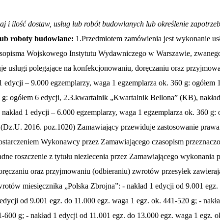
dzaj i ilość dostaw, usług lub robót budowlanych lub określenie zapotr
 lub roboty budowlane:
1.Przedmiotem zamówienia jest wykonanie usług, polegających na konfekcjonowaniu, doręczaniu oraz przyjmowaniu (odbieraniu) zwrotów przesyłek, zawierających czasopisma Wojskowego Instytutu Wydawniczego w Warszawie, zwanego dalej WIW. 2.Zamówienie pewne Przedmiot zamówienia pewnego, stanowiący jednocześnie najmniejszy rozmiar zamówienia, obejmuje usługi polegające na konfekcjonowaniu, doręczaniu oraz przyjmowaniu (odbieraniu) zwrotów przesyłek, zawierających następujące czasopisma WIW: 2.1.miesięcznik „Polska Zbrojna” (PZ), nakład 1 edycji – 9.000 egzemplarzy, waga 1 egzemplarza ok. 360 g: ogółem 12 edycji, 2.2.dwumiesięcznik „Przegląd Sił Zbrojnych” (PSZ), nakład 1 edycji – 4.000 egzemplarzy, waga 1 egzemplarza ok. 320 g: ogółem 6 edycji, 2.3.kwartalnik „Kwartalnik Bellona” (KB), nakład 1 edycji – 1.000 egzemplarzy, waga 1 egzemplarza ok. 430 g: ogółem 4 edycje, 2.4.kwartalnik „Polska Zbrojna Historia” (PZH), nakład 1 edycji – 6.000 egzemplarzy, waga 1 egzemplarza ok. 360 g: ogółem 4 edycje. 3.Zamówienie opcjonalne 3.1.Zgodnie z art. 34 ust. 5 ustawy z dnia 29 stycznia 2004 r. Prawo zamówień publicznych (Dz.U. 2016. poz.1020) Zamawiający przewiduje zastosowanie prawa opcji. O skorzystaniu z zamówienia opcjonalnego Zamawiający powiadomi Wykonawcę drogą mailową w terminie 1 dnia przed dostarczeniem Wykonawcy przez Zamawiającego czasopism przeznaczonych do doręczenia. Wykonawca oświadcza, że zgadza się na przewidziane niniejszą umową prawo opcji i nie przysługuje mu żadne roszczenie z tytułu niezlecenia przez Zamawiającego wykonania przedmiotu zamówienia opcjonalnego. 3.2. Przedmiot zamówienia opcjonalnego obejmuje usługi polegające na konfekcjonowaniu, doręczaniu oraz przyjmowaniu (odbieraniu) zwrotów przesyłek zawierających czasopisma WIW. Przewidywane opcje zamówienia: Konfekcjonowanie, doręczanie oraz przyjmowanie (odbieranie) zwrotów miesięcznika „Polska Zbrojna”: - nakład 1 edycji od 9.001 egz. do 11.000 egz. waga 1 egz. ok. 360-440 g; - nakład 1 edycji od 11.001 egz. do 13.000 egz. waga 1 egz. ok. 360-440 g; - nakład 1 edycji od 9.001 egz. do 11.000 egz. waga 1 egz. ok. 441-520 g; - nakład 1 edycji od 11.001 egz. do 13.000 egz. waga 1 egz. ok. 441-520 g; - nakład 1 edycji od 9.001 egz. do 11.000 egz. waga 1 egz. ok. 521-600 g; - nakład 1 edycji od 11.001 egz. do 13.000 egz. waga 1 egz. ok. 521-600 g. Konfekcjonowanie, doręczanie oraz przyjmowanie (odbieranie) zwrotów dwumiesięcznika „Przegląd Sił Zbrojnych”: - nakład 1 edycji od 4.001 egz. do 4.700 egz. waga 1 egz. ok. 320-370 g; - nakład 1 edycji od 4.701 egz. do 5.500 egz. waga 1 egz. ok. 320-370 g. Konfekcjonowanie, doręczanie oraz przyjmowanie (odbieranie) zwrotów „Kwartalnika Bellona”: - nakład 1 edycji od 1.001 egz. do 1.100 egz. waga 1 egz. ok. 430-480 g. Konfekcjonowanie, doręczanie oraz przyjmowanie (odbieranie) zwrotów kwartalnika „Polska Zbrojna. Historia”: - nakład 1 edycji od 6.001 egz. do 7.500 egz. waga 1 egz. ok. 360-440 g; - nakład 1 edycji od 7.501 egz. do 9.000 egz. waga 1 egz. ok. 360-440 g. 3.3.Największy możliwy zakres zamówienia opcjonalnego obejmuje usługi polegające na konfekcjonowaniu, doręczaniu oraz przyjmowaniu (odbieraniu) zwrotów przesyłek zawierających następujące czasopisma WIW: 3.3.1.miesięcznik „Polska Zbrojna” (PZ), nakład 1 edycji – 13.000 egzemplarzy, waga 1 egzemplarza ok. 600 g: ogółem 12 edycji, 3.3.2.dwumiesięcznik „Przegląd Sił Zbrojnych” (PSZ), nakład 1 edycji – 5.500 egzemplarzy, waga 1 egzemplarza ok. 370 g: ogółem 6 edycji, 3.3.3.kwartalnik „Kwartalnik Bellona” (KB), nakład 1 edycji – 1.100 egzemplarzy, waga 1 egzemplarza ok. 480 g: ogółem 4 edycje, 3.3.4.kwartalnik „Polska Zbrojna. Historia” (PZH), nakład 1 edycji – 9.000 egzemplarzy, waga 1 egzemplarza ok. 440 g: ogółem 4 edycje. 3.4.Edycja danego czasopisma to jednorazowy nakład tego czasopisma wyrażony w egzemplarzach. 4.Formaty czasopism WIW: 4.1.miesięcznik „Polska Zbrojna” – zbliżony do A4 (205x285 mm), 4.2.dwumiesięcznik „Przegląd Sił Zbrojnych” – zbliżony do A4 (205x285 mm), 4.3.„Kwartalnik Bellona” – zbliżony do B5 (165x240 mm), 4.4.kwartalnik „Polska Zbrojna Historia” – zbliżony do A4 (205x285 mm). 5.Zlecenia obejmować będą: 5.1.konfekcjonowanie, to jest: 5.1.1.zafoliowanie albo zapakowanie w koperty lub paczki egzemplarzy czasopism do wysyłki według bazy adresowej (rozdzielnika), dostarczanej każdorazowo przez Zamawiającego pocztą e-mail, 5.1.2.naniesienie na przesyłkę danych adresata z bazy adresowej (rozdzielnika) Zamawiającego, 5.1.3.naniesienie 