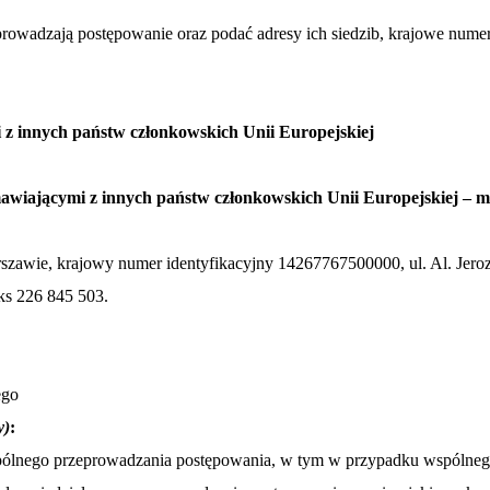
prowadzają postępowanie oraz podać adresy ich siedzib, krajowe nume
 z innych państw członkowskich Unii Europejskiej
wiającymi z innych państw członkowskich Unii Europejskiej – m
zawie, krajowy numer identyfikacyjny 14267767500000, ul. Al. Jer
aks 226 845 503.
ego
y)
:
lnego przeprowadzania postępowania, w tym w przypadku wspólnego