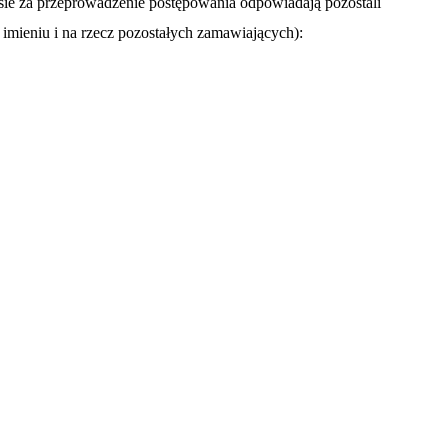
esie za przeprowadzenie postępowania odpowiadają pozostali
imieniu i na rzecz pozostałych zamawiających):