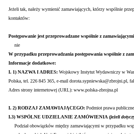
Jeżeli tak, należy wymienić zamawiających, którzy wspólnie prze
kontaktów:
Postępowanie jest przeprowadzane wspólnie z zamawiającymi
nie
W przypadku przeprowadzania postępowania wspólnie z zama
Informacje dodatkowe:
I. 1) NAZWA I ADRES:
Wojskowy Instytut Wydawniczy w Wars
Polska, tel. 226 845 365, e-mail dorota.sypniewska@zbrojni.pl, f
Adres strony internetowej (URL): www.polska-zbrojna.pl
I. 2) RODZAJ ZAMAWIAJĄCEGO:
Podmiot prawa publiczn
I.3) WSPÓLNE UDZIELANIE ZAMÓWIENIA
(jeżeli dotycz
Podział obowiązków między zamawiającymi w przypadku wspó